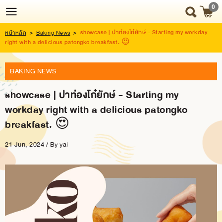
0
showcase | ปาท่องโก๋ยักษ์ - Starting my workday
หน้าหลัก
>
Baking News
>
Login
Register
right with a delicious patongko breakfast. 😍
BAKING NEWS
HOME
showcase | ปาท่องโก๋ยักษ์ - Starting my
NEWS
workday right with a delicious patongko
UPDATE
breakfast. 😍
ABOUT
21 Jun, 2024 / By
US
yai
SNACK
BOX
SNACK
BOX