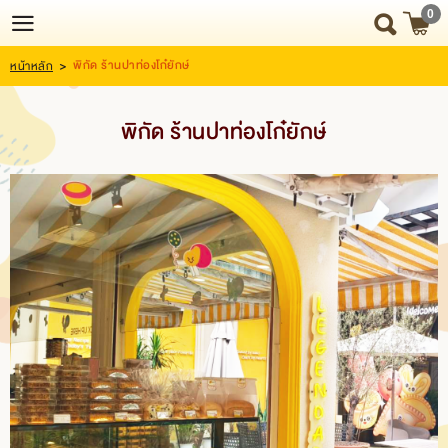
0
พิกัด ร้านปาท่องโก๋ยักษ์
หน้าหลัก
>
Login
Register
พิกัด ร้านปาท่องโก๋ยักษ์
HOME
NEWS
UPDATE
ABOUT
US
SNACK
BOX
SNACK
BOX