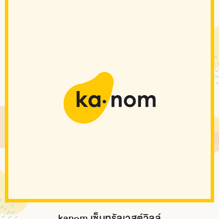
kanom เซ็นทรัลเวสต์วิลล์