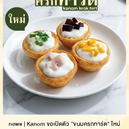
news | Kanom ขอเปิดตัว "ขนมครกทาร์ต" ใหม่