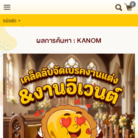
0
หน้าหลัก
>
Login
Register
ผลการค้นหา : KANOM
HOME
NEWS
UPDATE
ABOUT
US
SNACK
BOX
SNACK
BOX